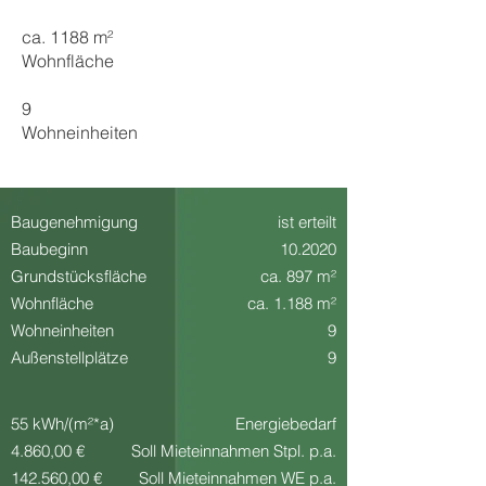
ca. 1188 m²
Wohnfläche
9
Wohneinheiten
Baugenehmigung
ist erteilt
Baubeginn
10.2020
Grundstücksfläche
ca. 897 m²
Wohnfläche
ca. 1.188 m²
Wohneinheiten
9
Außenstellplätze
9
55 kWh/(m²*a)
Energiebedarf
4.860,00 €
Soll Mieteinnahmen Stpl. p.a.
142.560,00 €
Soll Mieteinnahmen WE p.a.