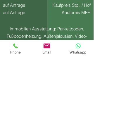
auf Anfrage
Kaufpreis Stpl. / Hof
auf Anfrage
Kaufpreis MFH
Immobilien Ausstattung: Parkettboden,
Fußbodenheizung, Außenjalousien, Video-
Türsprechanlage, 3-fach verglaste Fenster,
Personenaufzug, Balkon, Dachterrasse,
Phone
Email
Whatsapp
Loggia